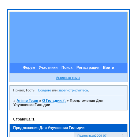
Форум
Участники
Поиск
Регистрация
Войти
Активные темы
Привет, Гость!
Войдите
или
зарегистрируйтесь
.
»
Anime Team
»
О Гильдии. (:
»
Предложения Для
Улучшения Гильдии
Страница:
1
Предложения Для Улучшения Гильдии
1
Поделиться
2009-07-