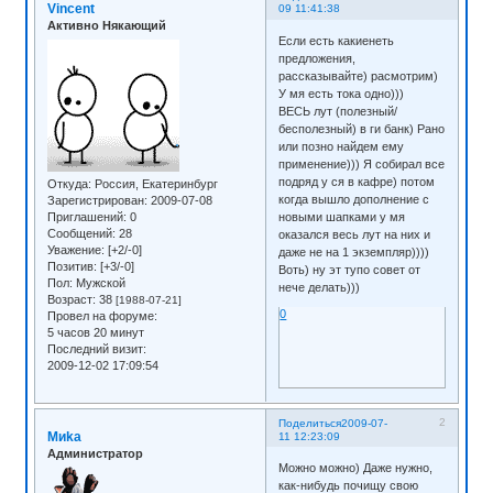
Vincent
09 11:41:38
Активно Някающий
Если есть какиенеть
предложения,
рассказывайте) расмотрим)
У мя есть тока одно)))
ВЕСЬ лут (полезный/
бесполезный) в ги банк) Рано
или позно найдем ему
применение))) Я собирал все
подряд у ся в кафре) потом
Откуда:
Россия, Екатеринбург
когда вышло дополнение с
Зарегистрирован
: 2009-07-08
Приглашений:
0
новыми шапками у мя
Сообщений:
28
оказался весь лут на них и
Уважение:
[+2/-0]
даже не на 1 экземпляр))))
Позитив:
[+3/-0]
Воть) ну эт тупо совет от
Пол:
Мужской
нече делать)))
Возраст:
38
[1988-07-21]
0
Провел на форуме:
5 часов 20 минут
Последний визит:
2009-12-02 17:09:54
2
Поделиться
2009-07-
Миkа
11 12:23:09
Администратор
Можно можно) Даже нужно,
как-нибудь почищу свою